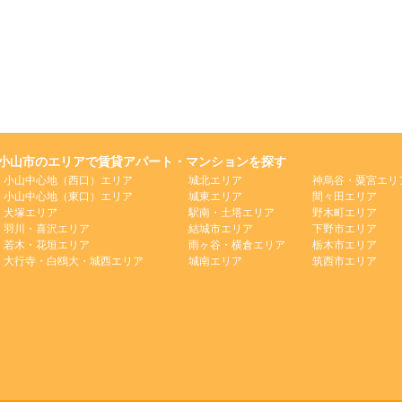
小山市のエリアで賃貸アパート・マンションを探す
小山中心地（西口）エリア
城北エリア
神烏谷・粟宮エリ
小山中心地（東口）エリア
城東エリア
間々田エリア
犬塚エリア
駅南・土塔エリア
野木町エリア
羽川・喜沢エリア
結城市エリア
下野市エリア
若木・花垣エリア
雨ヶ谷・横倉エリア
栃木市エリア
大行寺・白鴎大・城西エリア
城南エリア
筑西市エリア