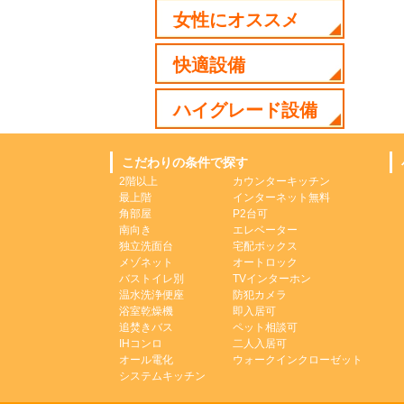
女性にオススメ
快適設備
ハイグレード設備
こだわりの条件で探す
2階以上
カウンターキッチン
最上階
インターネット無料
角部屋
P2台可
南向き
エレベーター
独立洗面台
宅配ボックス
メゾネット
オートロック
バストイレ別
TVインターホン
温水洗浄便座
防犯カメラ
浴室乾燥機
即入居可
追焚きバス
ペット相談可
IHコンロ
二人入居可
オール電化
ウォークインクローゼット
システムキッチン