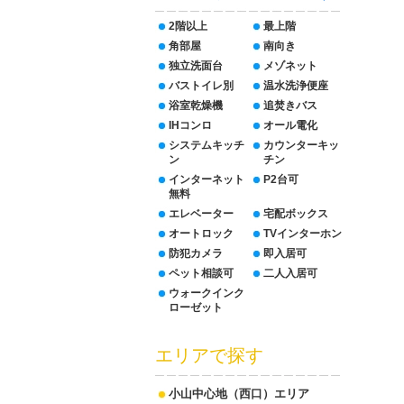
2階以上
最上階
角部屋
南向き
独立洗面台
メゾネット
バストイレ別
温水洗浄便座
浴室乾燥機
追焚きバス
IHコンロ
オール電化
システムキッチ
カウンターキッ
ン
チン
インターネット
P2台可
無料
エレベーター
宅配ボックス
オートロック
TVインターホン
防犯カメラ
即入居可
ペット相談可
二人入居可
ウォークインク
ローゼット
エリアで探す
小山中心地（西口）エリア