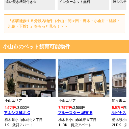
追い焚き機能付き☆
インターネット無料
IHシステ
『各駅徒歩１５分以内物件（小山・間々田・野木・小金井・結城・
川島・下館）』をもっと見る！＞＞
小山市のペット飼育可能物件
小山エリア
小山エリア
間々田エ
4.6万円
/3,000円
7.75万円
/3,500円
5.5万円
/3
アネシス城北 C
ブルースター 城東 B
ルピナス
栃木県小山市城北２丁目-
栃木県小山市城東６丁目-
栃木県小山
1K 賃貸アパート
1LDK 賃貸アパート
2LDK 