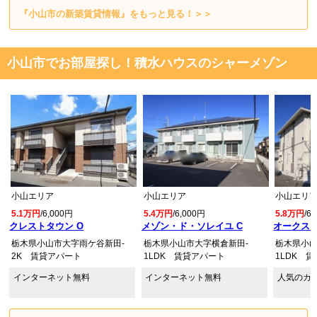
『小山市の新築賃貸情報』をもっと見る！＞＞
小山市でお部屋探し！積水ハウスのシャーメゾン
小山エリア
小山エリア
小山エリ
5.1万円
/6,000円
5.4万円
/6,000円
5.8万円
/6
クレストタウン O
メゾン・ド・ソレイユ C
オークス 
栃木県小山市大字雨ケ谷新田-
栃木県小山市大字横倉新田-
栃木県小山
2K 賃貸アパート
1LDK 賃貸アパート
1LDK 
インターネット無料
インターネット無料
人気のカ