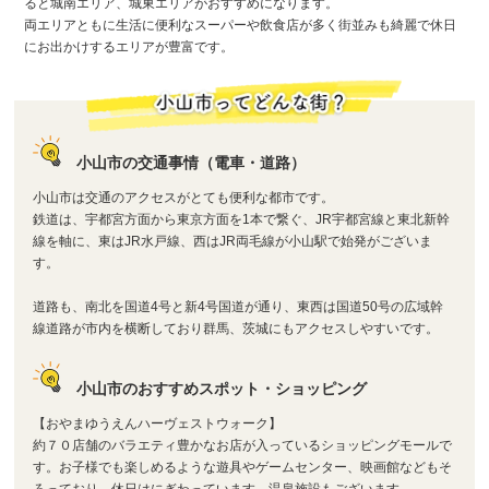
ると城南エリア、城東エリアがおすすめになります。
両エリアともに生活に便利なスーパーや飲食店が多く街並みも綺麗で休日
にお出かけするエリアが豊富です。
小山市の交通事情（電車・道路）
小山市は交通のアクセスがとても便利な都市です。
鉄道は、宇都宮方面から東京方面を1本で繋ぐ、JR宇都宮線と東北新幹
線を軸に、東はJR水戸線、西はJR両毛線が小山駅で始発がございま
す。
道路も、南北を国道4号と新4号国道が通り、東西は国道50号の広域幹
線道路が市内を横断しており群馬、茨城にもアクセスしやすいです。
小山市のおすすめスポット・ショッピング
【おやまゆうえんハーヴェストウォーク】
約７０店舗のバラエティ豊かなお店が入っているショッピングモールで
す。お子様でも楽しめるような遊具やゲームセンター、映画館などもそ
ろっており、休日はにぎわっています。温泉施設もございます。