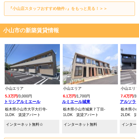
『小山店スタッフおすすめ物件♪』をもっと見る！＞＞
小山市の新築賃貸情報
小山エリア
小山エリア
小山エリ
5.3万円
/3,000円
6.1万円
/1,700円
7.4万円
/3
トリシアルミエール
ルミエール城東
アルソラー
栃木県小山市大字大行寺-
栃木県小山市城東７丁目-
栃木県小山
1LDK 賃貸アパート
1LDK 賃貸アパート
2LDK 
インターネット無料☆
インターネット無料
インター