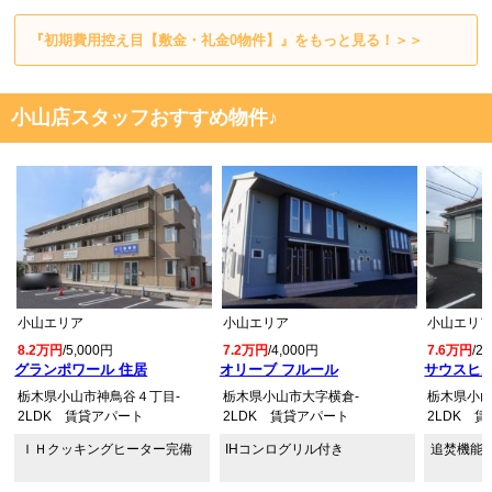
『初期費用控え目【敷金・礼金0物件】』をもっと見る！＞＞
小山店スタッフおすすめ物件♪
小山エリア
小山エリア
小山エリ
8.2万円
/5,000円
7.2万円
/4,000円
7.6万円
/2
グランポワール 住居
オリーブ フルール
サウスヒル
栃木県小山市神鳥谷４丁目-
栃木県小山市大字横倉-
栃木県小山
2LDK 賃貸アパート
2LDK 賃貸アパート
2LDK 
ＩＨクッキングヒーター完備
IHコンログリル付き
追焚機能