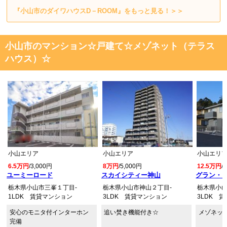
『小山市のダイワハウスD－ROOM』をもっと見る！＞＞
小山市のマンション☆戸建て☆メゾネット（テラス
ハウス）☆
小山エリア
小山エリア
小山エリ
6.5万円
/3,000円
8万円
/5,000円
12.5万円
/
ユーミーロード
スカイシティー神山
グラン・シ
栃木県小山市三峯１丁目-
栃木県小山市神山２丁目-
栃木県小山
1LDK 賃貸マンション
3LDK 賃貸マンション
3LDK 
安心のモニタ付インターホン
追い焚き機能付き☆
メゾネット
完備