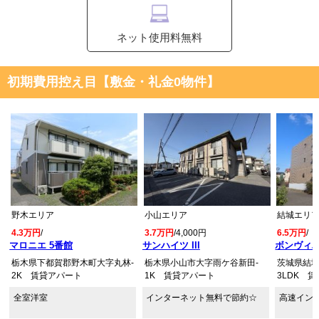
ネット使用料無料
初期費用控え目【敷金・礼金0物件】
野木エリア
小山エリア
結城エリ
4.3万円
/
3.7万円
/4,000円
6.5万円
/
マロニエ 5番館
サンハイツ III
ボンヴィ
栃木県下都賀郡野木町大字丸林-
栃木県小山市大字雨ケ谷新田-
茨城県結城
2K 賃貸アパート
1K 賃貸アパート
3LDK 
全室洋室
インターネット無料で節約☆
高速イン