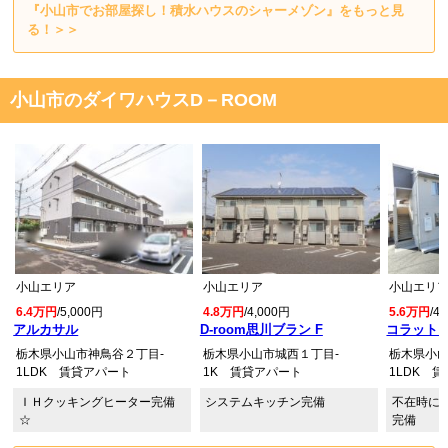
『小山市でお部屋探し！積水ハウスのシャーメゾン』をもっと見
る！＞＞
小山市のダイワハウスD－ROOM
小山エリア
小山エリア
小山エリ
6.4万円
/5,000円
4.8万円
/4,000円
5.6万円
/4
アルカサル
D-room思川ブラン F
コラット 
栃木県小山市神鳥谷２丁目-
栃木県小山市城西１丁目-
栃木県小山
1LDK 賃貸アパート
1K 賃貸アパート
1LDK 
ＩＨクッキングヒーター完備
システムキッチン完備
不在時に
☆
完備