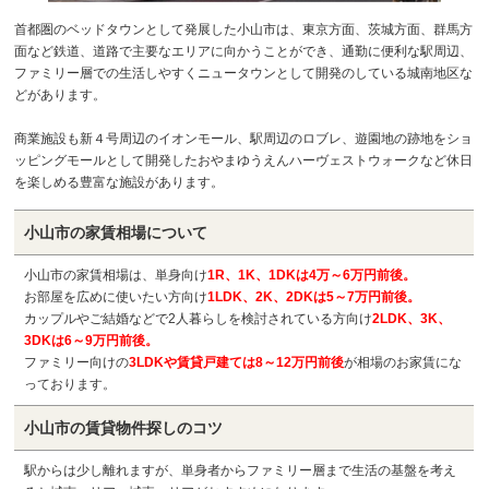
首都圏のベッドタウンとして発展した小山市は、東京方面、茨城方面、群馬方
面など鉄道、道路で主要なエリアに向かうことができ、通勤に便利な駅周辺、
ファミリー層での生活しやすくニュータウンとして開発のしている城南地区な
どがあります。
商業施設も新４号周辺のイオンモール、駅周辺のロブレ、遊園地の跡地をショ
ッピングモールとして開発したおやまゆうえんハーヴェストウォークなど休日
を楽しめる豊富な施設があります。
小山市の
家賃相場について
小山市の家賃相場は、単身向け
1R、1K、1DKは4万～6万円前後。
お部屋を広めに使いたい方向け
1LDK、2K、2DKは5～7万円前後。
カップルやご結婚などで2人暮らしを検討されている方向け
2LDK、3K、
3DKは6～9万円前後。
ファミリー向けの
3LDKや賃貸戸建ては8～12万円前後
が相場のお家賃にな
っております。
小山市の
賃貸物件探しのコツ
駅からは少し離れますが、単身者からファミリー層まで生活の基盤を考え