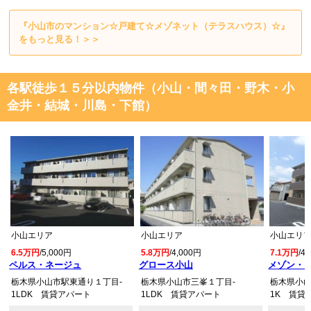
『小山市のマンション☆戸建て☆メゾネット（テラスハウス）☆』
をもっと見る！＞＞
各駅徒歩１５分以内物件（小山・間々田・野木・小
金井・結城・川島・下館）
小山エリア
小山エリア
小山エリ
6.5万円
/5,000円
5.8万円
/4,000円
7.1万円
/4
ペルス・ネージュ
グロース小山
メゾン・
栃木県小山市駅東通り１丁目-
栃木県小山市三峯１丁目-
栃木県小山
1LDK 賃貸アパート
1LDK 賃貸アパート
1K 賃貸