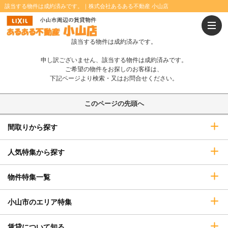
該当する物件は成約済みです。｜株式会社あるある不動産 小山店
温水洗浄便座
浴室乾燥機
追焚きバス
IHコンロ
該当する物件は成約済みです。
オール電化
インターネット無料
申し訳ございません、該当する物件は成約済みです。
システムキッチン
カウンターキッチン
ご希望の物件をお探しのお客様は、
下記ページより検索・又はお問合せください。
P2台可
エレベーター
このページの先頭へ
宅配ボックス
オートロック
間取りから探す
TVインターホン
防犯カメラ
即入居可
ペット相談可
人気特集から探す
二人入居可
ウォークインクローゼット
物件特集一覧
小山市のエリア特集
賃貸について知る