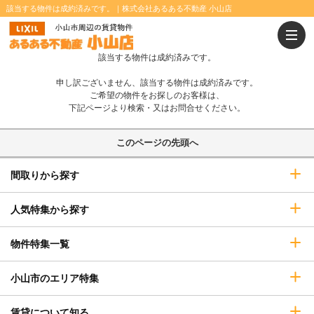
該当する物件は成約済みです。｜株式会社あるある不動産 小山店
温水洗浄便座
浴室乾燥機
追焚きバス
IHコンロ
該当する物件は成約済みです。
オール電化
インターネット無料
申し訳ございません、該当する物件は成約済みです。
システムキッチン
カウンターキッチン
ご希望の物件をお探しのお客様は、
下記ページより検索・又はお問合せください。
P2台可
エレベーター
このページの先頭へ
宅配ボックス
オートロック
間取りから探す
TVインターホン
防犯カメラ
即入居可
ペット相談可
人気特集から探す
二人入居可
ウォークインクローゼット
物件特集一覧
小山市のエリア特集
賃貸について知る