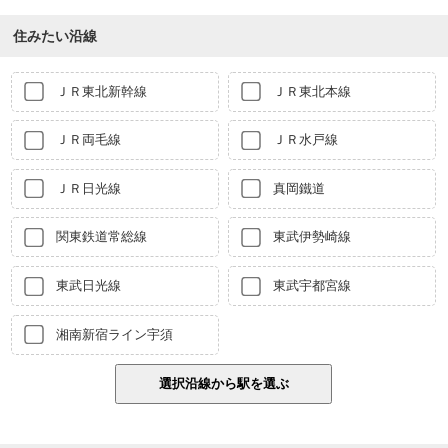
住みたい沿線
ＪＲ東北新幹線
ＪＲ東北本線
ＪＲ両毛線
ＪＲ水戸線
ＪＲ日光線
真岡鐵道
関東鉄道常総線
東武伊勢崎線
東武日光線
東武宇都宮線
湘南新宿ライン宇須