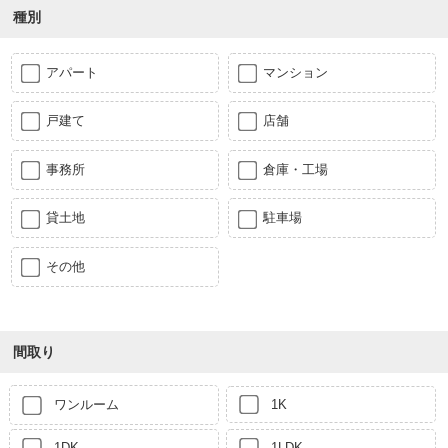
種別
アパート
マンション
戸建て
店舗
事務所
倉庫・工場
貸土地
駐車場
その他
間取り
ワンルーム
1K
1DK
1LDK